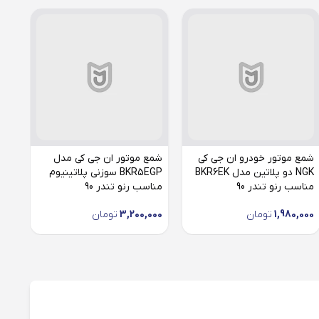
شمع موتور خودرو ان جی کی
شمع موتور ان جی کی مدل
شمع
NGK دو پلاتین مدل BKR6EK
BKR5EGP سوزنی پلاتینیوم
مناسب رنو تندر 90
مناسب رنو تندر 90
ایر
1,980,000
تومان
3,200,000
تومان
000