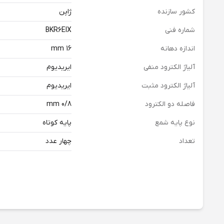
کشور سازنده
ژاپن
شماره فنی
BKR6EIX
اندازه دهانه
16 mm
آلیاژ الکترود منفی
ایریدیوم
آلیاژ الکترود مثبت
ایریدیوم
فاصله دو الکترود
0/8 mm
نوع پایه شمع
پایه کوتاه
تعداد
چهار عدد
دسته بندی
شمع موتور