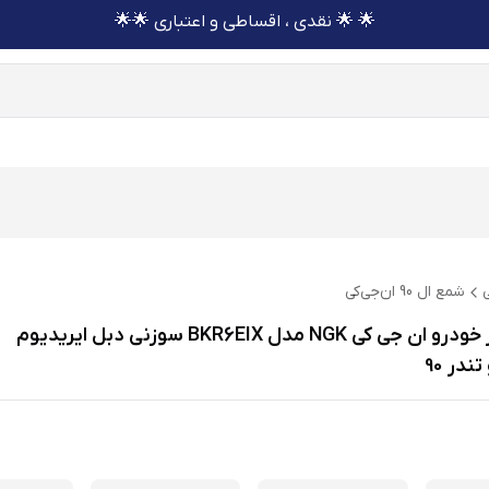
🌟 🌟 نقدی ، اقساطی و اعتباری 🌟🌟
ی
شمع ال 90 ان‌جی‌کی
شمع موتور خودرو ان جی کی NGK مدل BKR6EIX سوزنی دبل ایریدیوم
در 90