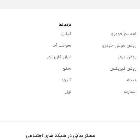
برندها
ضد یخ خودرو
گیلان
روغن موتور خودرو
سوخت آما
روغن ترمز
ایران کاربراتور
روغن گیربكس
سکو
دینام
آترود
استارت
لیزر
مستر یدکی در شبکه های اجتماعی