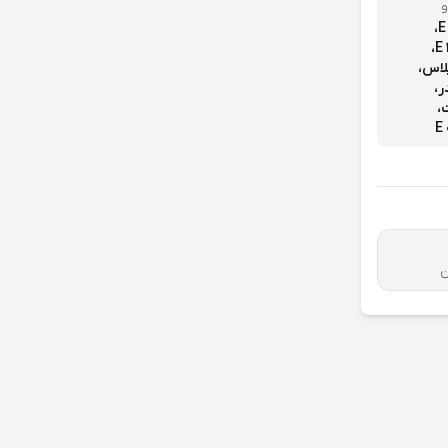
و
ر،
،
ن