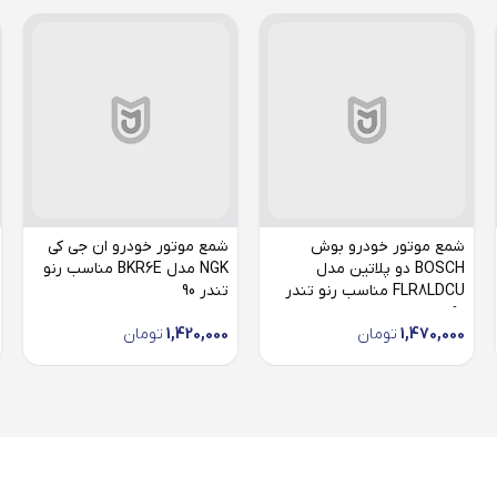
شمع موتور خودرو بوش
شمع موتور خودرو ان جی کی
BOSCH دو پلاتین مدل
NGK مدل BKR6E مناسب رنو
FLR8LDCU مناسب رنو تندر
تندر 90
90
1,470,000
تومان
1,420,000
تومان