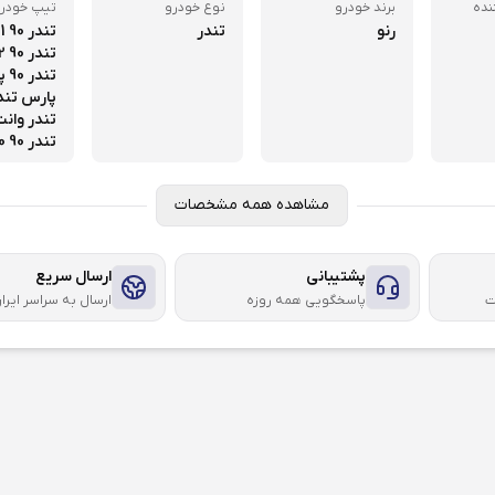
نده
برند خودرو
نوع خودرو
تیپ خودر
رنو
تندر
تندر 90 E 1،
تندر 90 E 2،
تندر 90 پلاس،
پارس تند
تندر وانت
تندر 90 E 0
مشاهده همه مشخصات
پشتیبانی
ارسال سریع
ت
پاسخگویی همه روزه
ارسال به سراسر ایرا