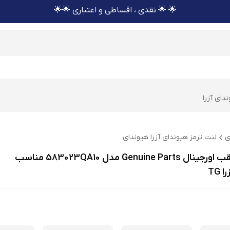
🌟 🌟 نقدی ، اقساطی و اعتباری 🌟🌟
دای آزرا
ی
لنت ترمز هیوندای آزرا هیوندای
لنت ترمز عقب اورجینال Genuine Parts مدل 583023QA10 مناسب
TG