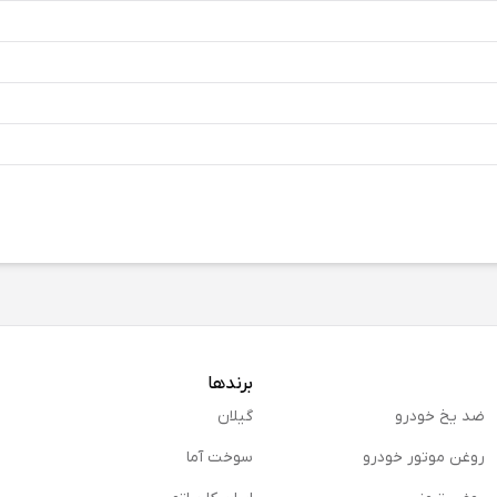
برندها
ضد یخ خودرو
گیلان
روغن موتور خودرو
سوخت آما