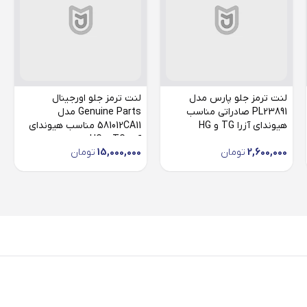
لنت ترمز جلو پارس مدل
لنت ترمز جلو اورجینال
PL23891 صادراتی مناسب
Genuine Parts مدل
هیوندای آزرا TG و HG
581012CA11 مناسب هیوندای
آزرا TG و HG
2,600,000
تومان
15,000,000
تومان