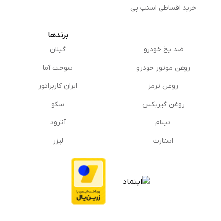
خرید اقساطی اسنپ پی
برندها
ضد یخ خودرو
گیلان
روغن موتور خودرو
سوخت آما
روغن ترمز
ایران کاربراتور
روغن گیربكس
سکو
دینام
آترود
استارت
لیزر