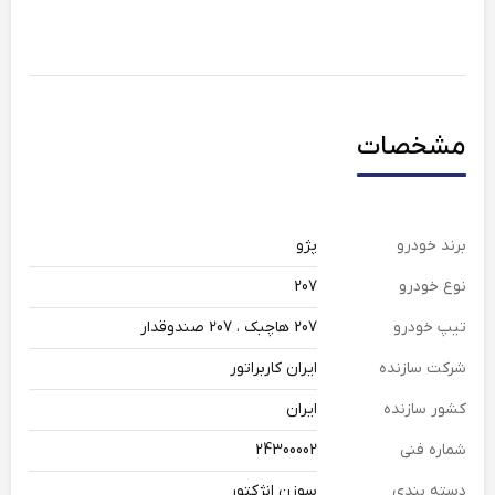
مشخصات
برند خودرو
پژو
نوع خودرو
207
تیپ خودرو
207 هاچبک ، 207 صندوقدار
شرکت سازنده
ایران کاربراتور
کشور سازنده
ایران
شماره فنی
24300002
دسته بندی
سوزن انژکتور