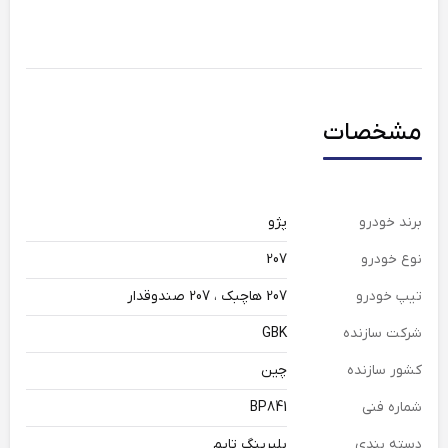
مشخصات
برند خودرو
پژو
نوع خودرو
207
تیپ خودرو
207 هاچبک ، 207 صندوقدار
شرکت سازنده
GBK
کشور سازنده
چین
شماره فنی
BP841
دسته بندی
بلبرینگ تایم