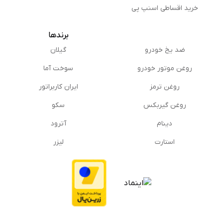
خرید اقساطی اسنپ پی
برندها
ضد یخ خودرو
گیلان
روغن موتور خودرو
سوخت آما
روغن ترمز
ایران کاربراتور
روغن گیربكس
سکو
دینام
آترود
استارت
لیزر