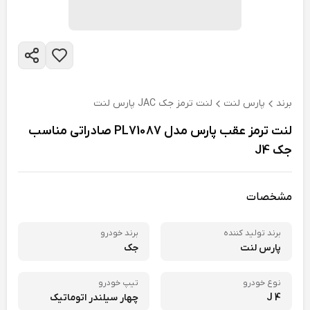
برند
پارس لنت
لنت ترمز جک JAC پارس لنت
لنت ترمز عقب پارس مدل PL71087 صادراتی مناسب
جک J4
مشخصات
برند تولید کننده
برند خودرو
پارس لنت
جک
نوع خودرو
تیپ خودرو
J 4
چهار سیلندر اتوماتیک