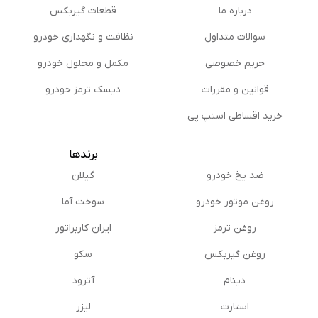
درباره ما
قطعات گیربکس
سوالات متداول
نظافت و نگهداری خودرو
حریم خصوصی
مكمل و محلول خودرو
قوانین و مقررات
دیسک ترمز خودرو
خرید اقساطی اسنپ پی
برندها
ضد یخ خودرو
گیلان
روغن موتور خودرو
سوخت آما
روغن ترمز
ایران کاربراتور
روغن گیربكس
سکو
دینام
آترود
استارت
لیزر