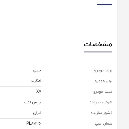
مشخصات
برند خودرو
جیلی
نوع خودرو
امگرند
تیپ خودرو
X7
شرکت سازنده
پارس لنت
کشور سازنده
ایران
شماره فنی
PL80136