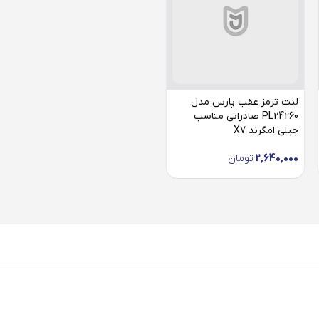
لنت ترمز عقب پارس مدل
PL24260 صادراتی مناسب
جیلی امگرند X7
2,640,000
تومان