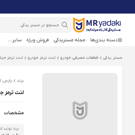
جستجو
دسته بندی‌ها
مجله مستریدکی
فروش ویژه
سایر
...
مستر یدکی
قطعات مصرفی خودرو
لنت ترمز خودرو
لنت ترمز جیلی ELY
برند
پارس ل
لنت ترمز جلو پارس مدل 0136
مشخصات
برند تولید کن