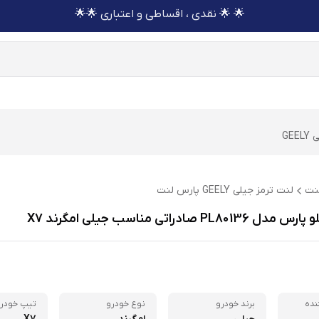
🌟 🌟 نقدی ، اقساطی و اعتباری 🌟🌟
GE
نت
لنت ترمز جیلی GEELY پارس لنت
PL8 صادراتی مناسب جیلی امگرند X7
نده
برند خودرو
نوع خودرو
تیپ خودر