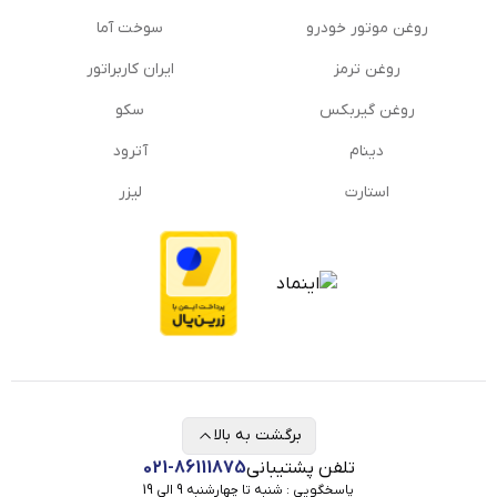
روغن موتور خودرو
سوخت آما
روغن ترمز
ایران کاربراتور
روغن گیربكس
سکو
دینام
آترود
استارت
لیزر
برگشت به بالا
تلفن پشتیبانی
021-86111875
پاسخگویی : شنبه تا چهارشنبه 9 الی 19