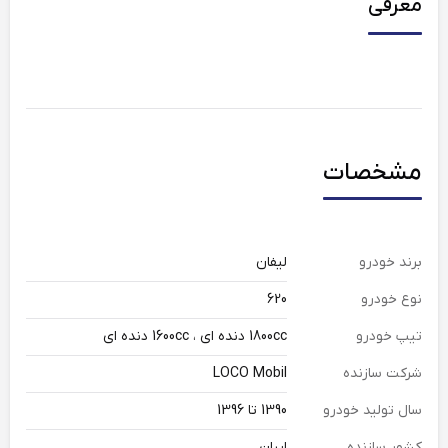
معرفی
مشخصات
برند خودرو
لیفان
نوع خودرو
620
تیپ خودرو
1800cc دنده ای ، 1600cc دنده ای
شرکت سازنده
LOCO Mobil
سال تولید خودرو
1390 تا 1396
کشور سازنده
ایران