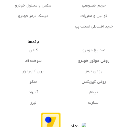
حریم خصوصی
مكمل و محلول خودرو
قوانین و مقررات
دیسک ترمز خودرو
خرید اقساطی اسنپ پی
برندها
ضد یخ خودرو
گیلان
روغن موتور خودرو
سوخت آما
روغن ترمز
ایران کاربراتور
روغن گیربكس
سکو
دینام
آترود
استارت
لیزر