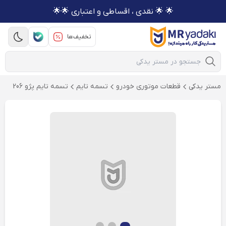
🌟 🌟 نقدی ، اقساطی و اعتباری 🌟🌟
تخفیف‌ها
Mobile Search
مستر یدکی
قطعات موتوری خودرو
تسمه تایم
تسمه تایم پژو 206