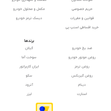
حریم خصوصی
مكمل و محلول خودرو
قوانین و مقررات
دیسک ترمز خودرو
خرید اقساطی اسنپ پی
برندها
ضد یخ خودرو
گیلان
روغن موتور خودرو
سوخت آما
روغن ترمز
ایران کاربراتور
روغن گیربكس
سکو
دینام
آترود
استارت
لیزر