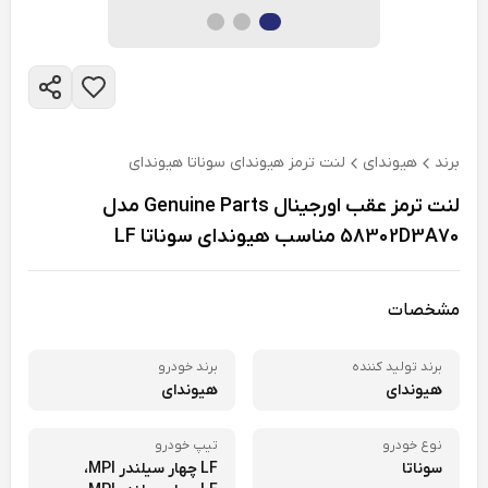
برند
هیوندای
لنت ترمز هیوندای سوناتا هیوندای
لنت ترمز عقب اورجینال Genuine Parts مدل
58302D3A70 مناسب هیوندای سوناتا LF
مشخصات
برند تولید کننده
برند خودرو
هیوندای
هیوندای
نوع خودرو
تیپ خودرو
سوناتا
LF چهار سیلندر MPI،