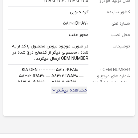
سال تولید خودرو
2015 تا 2017 ، 2017 تا 2018
کشور سازنده
کره جنوبی
شماره فنی
58302D3A70
محل نصب
محور عقب
توضیحات
در صورت موجود نبودن محصول با کد ارایه
شده ، محصولی دیگر از کدهای درج شده در
OEM NUMBER ارسال میگردد .
KIA OEN : --------- 58101-K4A10 —
OEM NUMBER :
شماره های مرجع و
58302-1RA30 — 58302-1WA30 —
معادل با شماره قطعه
58302-1WA35 — 58302-2VA30 —
اصلی
58302-3RA70 — 58302-3ZA00 —
مشاهده بیشتر
58302-4BA10 — 58302-4BA60 —
58302-A4B10 — 58302-A4B50 —
58302-A4B60 — 58302-A6A20 —
58302-A6A30 —58302-A6A31 —
58302-B2A00 — 58302-D4A55 —
58302-D4A65 — 58302-E4A10 —
58302-G2A40 —