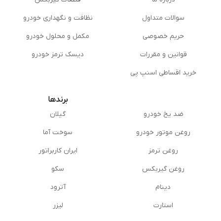
سوالات متداول
نظافت و نگهداری خودرو
حریم خصوصی
مكمل و محلول خودرو
قوانین و مقررات
دیسک ترمز خودرو
خرید اقساطی اسنپ پی
برندها
ضد یخ خودرو
گیلان
روغن موتور خودرو
سوخت آما
روغن ترمز
ایران کاربراتور
روغن گیربكس
سکو
دینام
آترود
استارت
لیزر