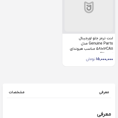
لنت ترمز جلو اورجینال
Genuine Parts مدل
581012CA11 مناسب هیوندای
کوپه FX
15,000,000
تومان
معرفی
مشخصات
معرفی