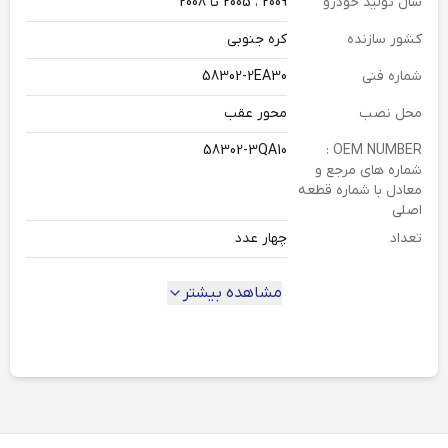
سال تولید خودرو
2009 ، 2005 تا 2008
کشور سازنده
کره جنوبی
شماره فنی
58302-2EA30
محل نصب
محور عقب
58302-3QA10
OEM NUMBER :
شماره های مرجع و
معادل با شماره قطعه
اصلی
تعداد
چهار عدد
دسته بندی
لنت ترمز
مشاهده بیشتر