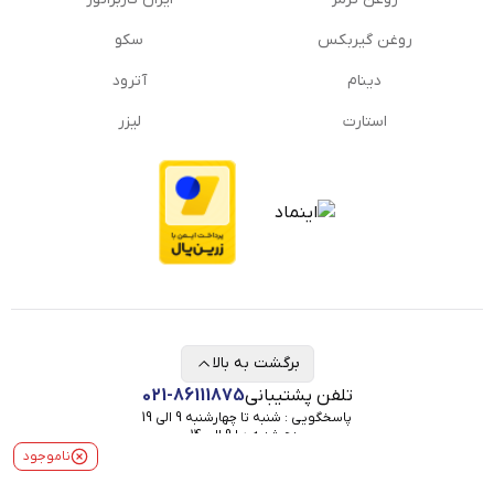
روغن گیربكس
سکو
دینام
آترود
استارت
لیزر
برگشت به بالا
تلفن پشتیبانی
021-86111875
پاسخگویی : شنبه تا چهارشنبه 9 الی 19
پنج شنبه ها 9 الی 14
مستر یدکی در شبکه های اجتماعی
ناموجود