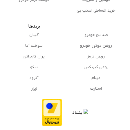
خرید اقساطی اسنپ پی
برندها
ضد یخ خودرو
گیلان
روغن موتور خودرو
سوخت آما
روغن ترمز
ایران کاربراتور
روغن گیربكس
سکو
دینام
آترود
استارت
لیزر