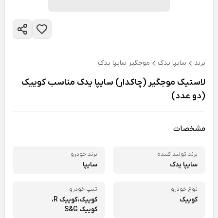
برند
سایپا یدک
موجگیر سایپا یدک
لاستیک موجگیر (چاکدار) سایپا یدک مناسب کوییک
(دو عدد)
مشخصات
برند تولید کننده
برند خودرو
سایپا یدک
سایپا
نوع خودرو
تیپ خودرو
کوییک
کوییک،
کوییک R،
کوییک S&G