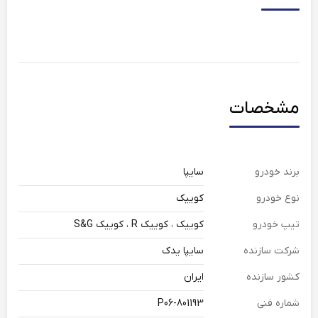
مشخصات
برند خودرو
سایپا
نوع خودرو
کوییک
تیپ خودرو
کوییک ، کوییک R ، کوییک S&G
شرکت سازنده
سایپا یدک
کشور سازنده
ایران
شماره فنی
801193-P06